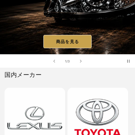
商品を見る
の
1
/
3
国内メーカー