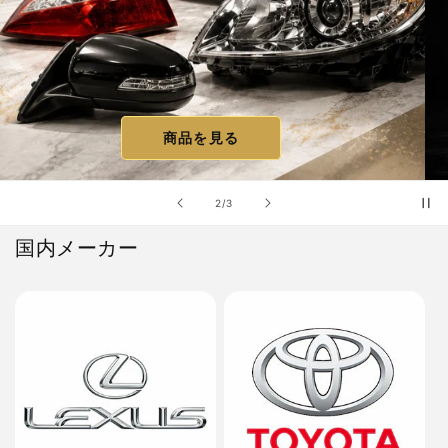
商品を見る
の
2
/
3
国内メーカー