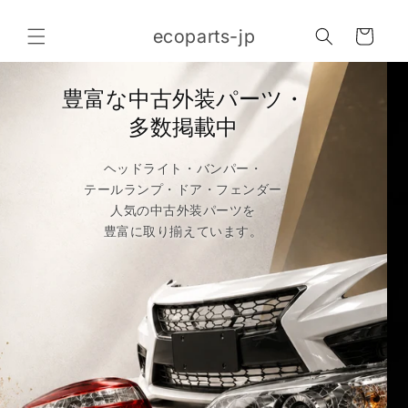
コンテ
カ
ンツに
ecoparts-jp
進む
ー
ト
豊富な中古外装パーツ・
多数掲載中
ヘッドライト・バンパー・
テールランプ・ドア・フェンダー
人気の中古外装パーツを
豊富に取り揃えています。