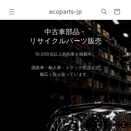
コンテ
カ
ンツに
ecoparts-jp
進む
ー
ト
中古車部品・
リサイクルパーツ販売
10,000点以上の在庫を掲載中。
国産車・輸入車・トラック部品まで
幅広く取り扱っています。