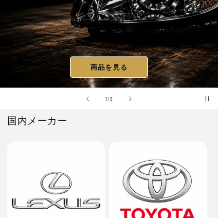
商品を見る
の
1
/
3
国内メーカー