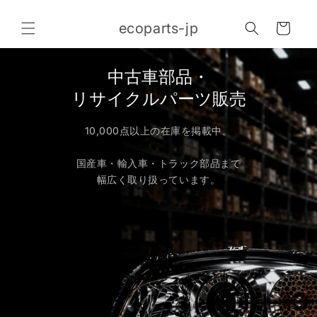
コンテ
カ
ンツに
ecoparts-jp
進む
ー
ト
中古車部品・
リサイクルパーツ販売
10,000点以上の在庫を掲載中。
国産車・輸入車・トラック部品まで
幅広く取り扱っています。