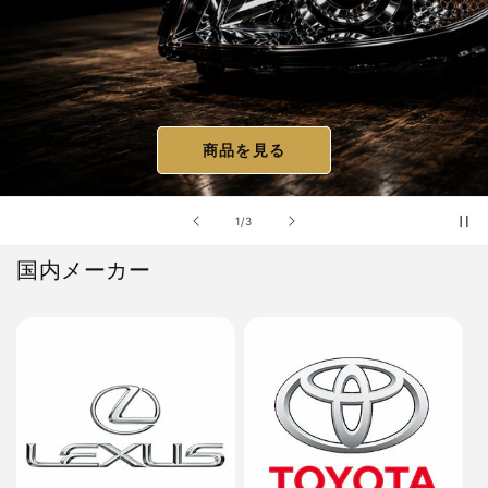
商品を見る
の
1
/
3
国内メーカー