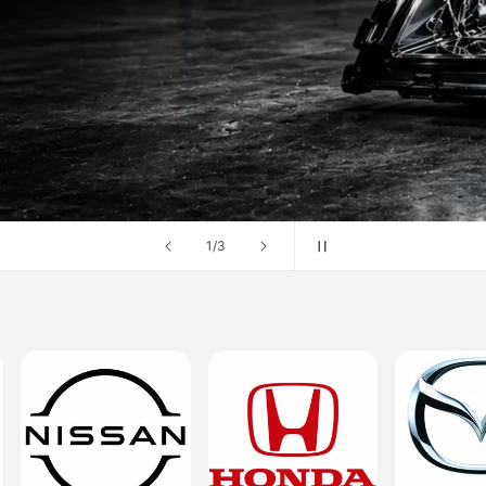
の
1
/
3