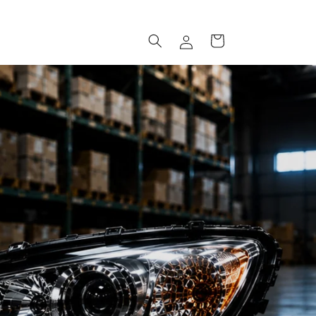
ロ
カ
グ
ー
イ
ト
ン