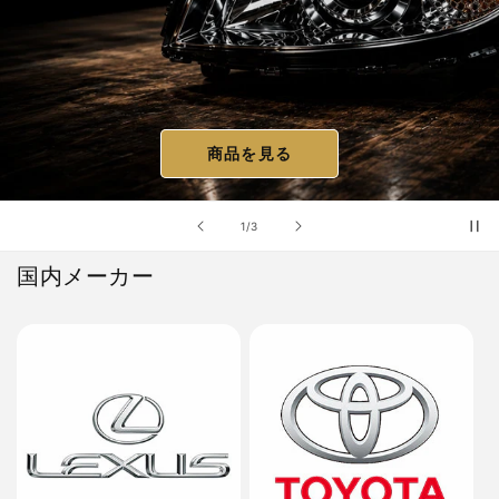
商品を見る
の
1
/
3
国内メーカー