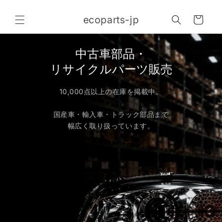
コンテ
カ
ンツに
ecoparts-jp
進む
ー
ト
中古車部品・
リサイクルパーツ販売
10,000点以上の在庫を掲載中。
国産車・輸入車・トラック部品まで
幅広く取り扱っています。