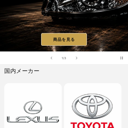
商品を見る
の
1
/
3
国内メーカー