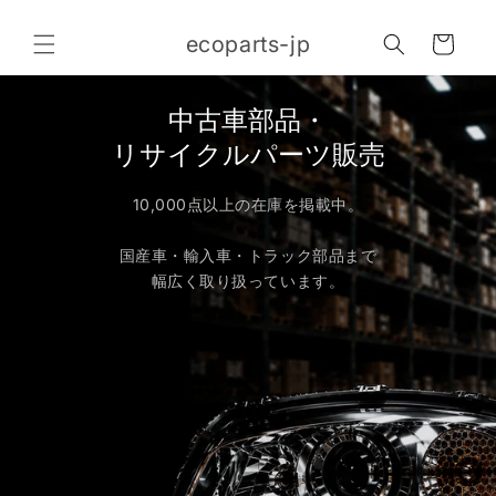
コンテ
カ
ンツに
ecoparts-jp
進む
ー
ト
中古車部品・
リサイクルパーツ販売
10,000点以上の在庫を掲載中。
国産車・輸入車・トラック部品まで
幅広く取り扱っています。