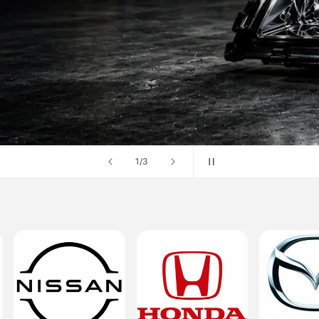
の
1
/
3