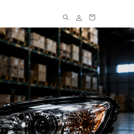
ロ
カ
グ
ー
イ
ト
ン