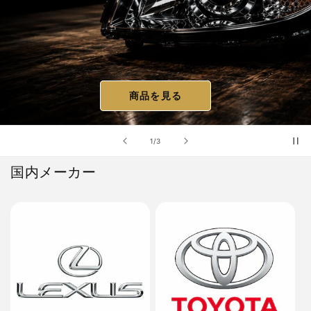
商品を見る
の
1
/
3
国内メーカー