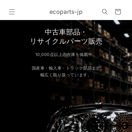
コンテ
カ
ンツに
ecoparts-jp
進む
ー
ト
中古車部品・
リサイクルパーツ販売
10,000点以上の在庫を掲載中。
国産車・輸入車・トラック部品まで
幅広く取り扱っています。