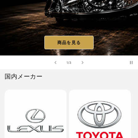
商品を見る
の
1
/
3
国内メーカー