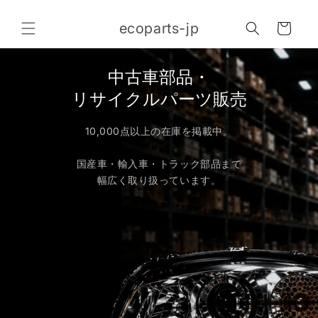
コンテ
カ
ンツに
ecoparts-jp
進む
ー
ト
中古車部品・
リサイクルパーツ販売
10,000点以上の在庫を掲載中。
国産車・輸入車・トラック部品まで
幅広く取り扱っています。