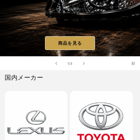
商品を見る
の
1
/
3
国内メーカー