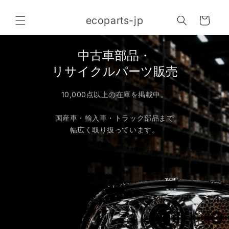
コンテ
カ
ンツに
ecoparts-jp
進む
ー
ト
中古車部品・
リサイクルパーツ販売
10,000点以上の在庫を掲載中。
国産車・輸入車・トラック部品まで
幅広く取り扱っています。