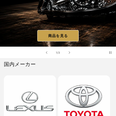
商品を見る
の
1
/
3
国内メーカー