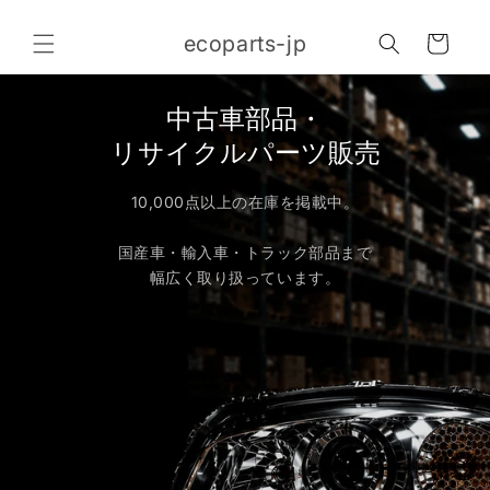
コンテ
カ
ンツに
ecoparts-jp
進む
ー
ト
中古車部品・
リサイクルパーツ販売
10,000点以上の在庫を掲載中。
国産車・輸入車・トラック部品まで
幅広く取り扱っています。