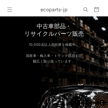
コンテ
カ
ンツに
ecoparts-jp
進む
ー
ト
中古車部品・
リサイクルパーツ販売
10,000点以上の在庫を掲載中。
国産車・輸入車・トラック部品まで
幅広く取り扱っています。