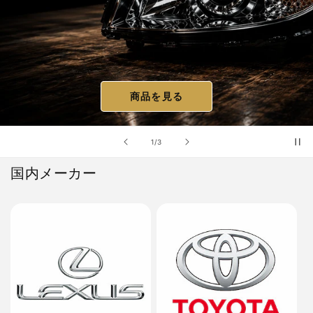
商品を見る
の
1
/
3
国内メーカー