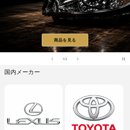
商品を見る
の
1
/
3
国内メーカー