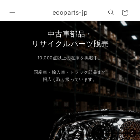
コンテ
カ
ンツに
ecoparts-jp
進む
ー
ト
中古車部品・
リサイクルパーツ販売
10,000点以上の在庫を掲載中。
国産車・輸入車・トラック部品まで
幅広く取り扱っています。