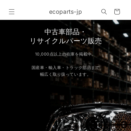
コンテ
カ
ンツに
ecoparts-jp
進む
ー
ト
中古車部品・
リサイクルパーツ販売
10,000点以上の在庫を掲載中。
国産車・輸入車・トラック部品まで
幅広く取り扱っています。