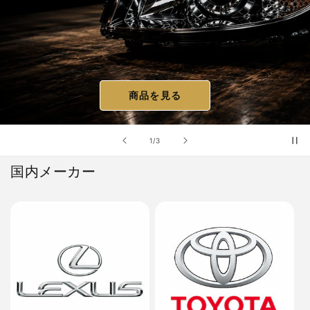
商品を見る
の
1
/
3
国内メーカー