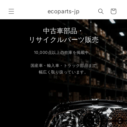
コンテ
カ
ンツに
ecoparts-jp
進む
ー
ト
中古車部品・
リサイクルパーツ販売
10,000点以上の在庫を掲載中。
国産車・輸入車・トラック部品まで
幅広く取り扱っています。