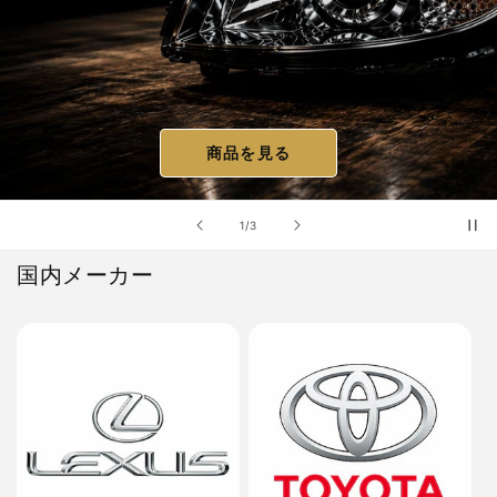
商品を見る
の
1
/
3
国内メーカー