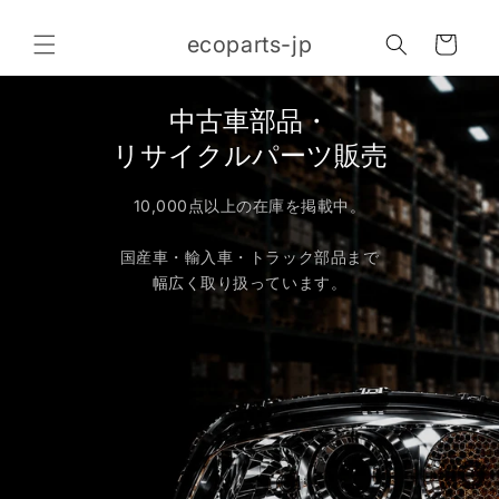
コンテ
カ
ンツに
ecoparts-jp
進む
ー
ト
中古車部品・
リサイクルパーツ販売
10,000点以上の在庫を掲載中。
国産車・輸入車・トラック部品まで
幅広く取り扱っています。