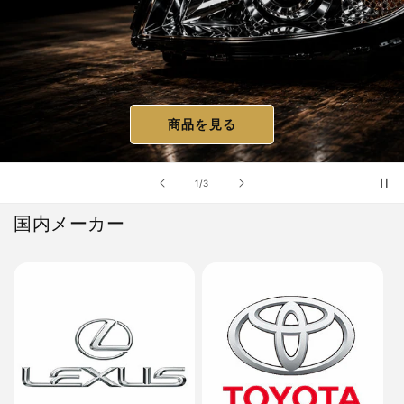
商品を見る
の
1
/
3
国内メーカー