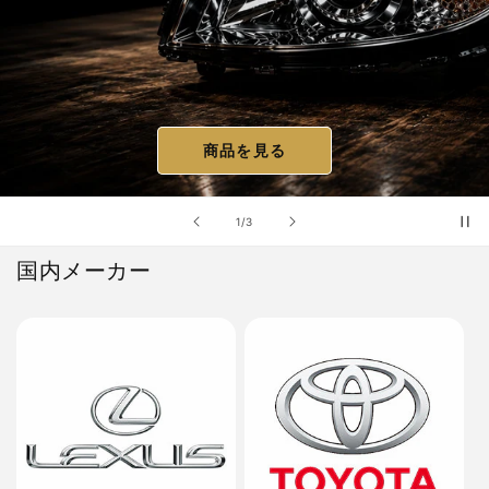
商品を見る
の
2
/
3
国内メーカー