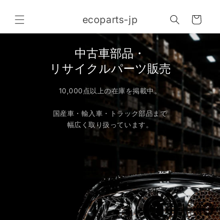
コンテ
カ
ンツに
ecoparts-jp
進む
ー
ト
・
豊富な中古外装
ツ販売
多数掲載
を掲載中。
ヘッドライト・バン
テールランプ・ドア・フ
ク部品まで
人気の中古外装パー
ます。
豊富に取り揃えてい