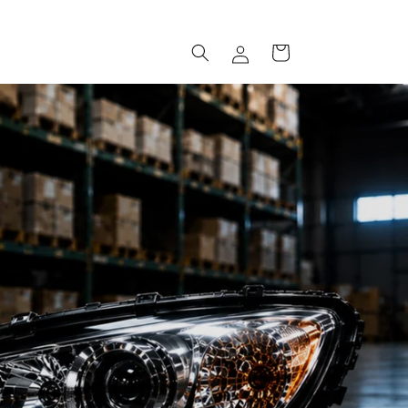
ロ
カ
グ
ー
イ
ト
ン