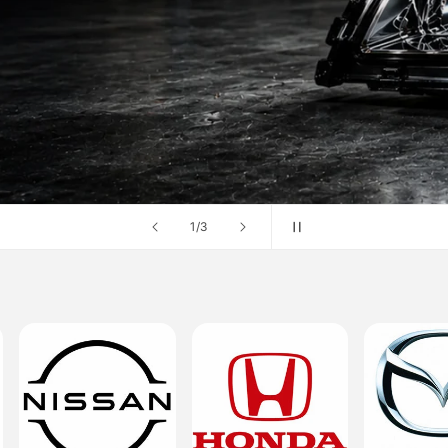
の
1
/
3