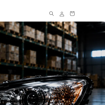
ロ
カ
グ
ー
イ
ト
ン