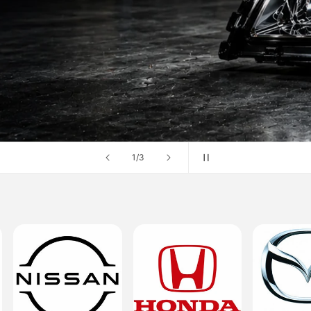
の
1
/
3