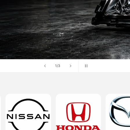
の
1
/
3