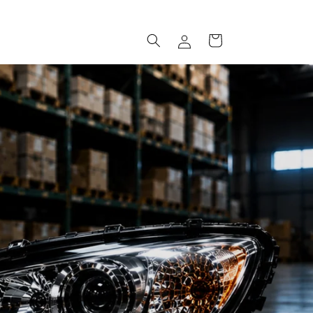
ロ
カ
グ
ー
イ
ト
ン