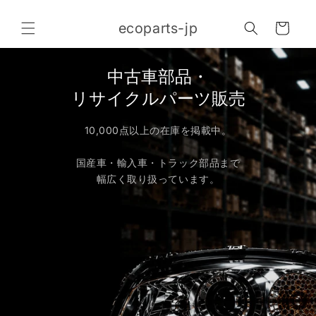
コンテ
カ
ンツに
ecoparts-jp
進む
ー
ト
中古車部品・
リサイクルパーツ販売
10,000点以上の在庫を掲載中。
国産車・輸入車・トラック部品まで
幅広く取り扱っています。