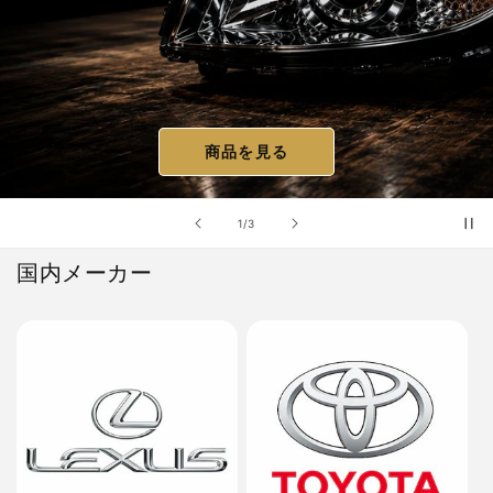
商品を見る
の
1
/
3
国内メーカー