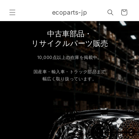
コンテ
カ
ンツに
ecoparts-jp
進む
ー
ト
中古車部品・
リサイクルパーツ販売
10,000点以上の在庫を掲載中。
国産車・輸入車・トラック部品まで
幅広く取り扱っています。