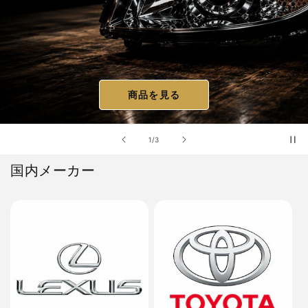
商品を見る
の
1
/
3
国内メーカー