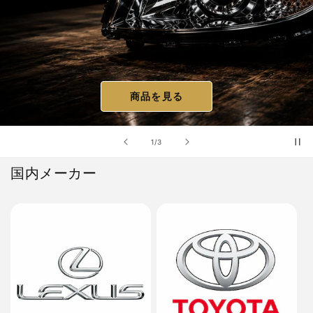
商品を見る
の
1
/
3
国内メーカー