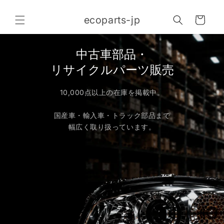
コンテ
カ
ンツに
ecoparts-jp
進む
ー
ト
中古車部品・
リサイクルパーツ販売
10,000点以上の在庫を掲載中。
国産車・輸入車・トラック部品まで
幅広く取り扱っています。